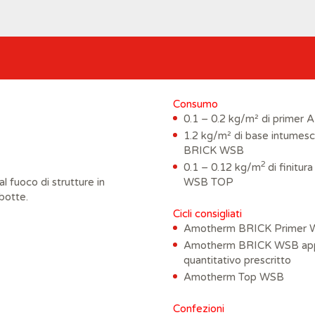
Consumo
0.1 – 0.2 kg/m² di prim
1.2 kg/m² di base intume
BRICK WSB
2
0.1 – 0.12 kg/m
di finitu
l fuoco di strutture in
WSB TOP
 botte.
Cicli consigliati
Amotherm BRICK Primer W
Amotherm BRICK WSB applic
quantitativo prescritto
Amotherm Top WSB
Confezioni