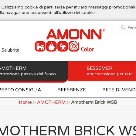
. Utilizziamo cookie di parti terze per inviarti messaggi promozionali
lla navigazione acconsenti all’utilizzo dei cookie.
e Salubrità
AMOTHERM
BESSEMER
rotezione passiva dal fuoco
Anticorrosione per tetti
PERTO CONSIGLIA
REFERENZE
RETE DI VEND
Home
>
AMOTHERM
>
Amotherm Brick WSB
MOTHERM BRICK W