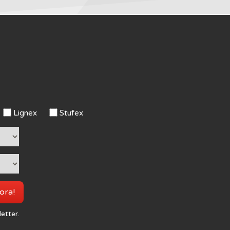
Lignex
Stufex
 ora!
letter.