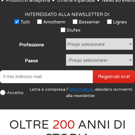
Prodotti in anteprima
Offerte imperdibili
News ed eventi
INTERESSATO ALLA NEWSLETTER DI:
Tutti
Amotherm
Bessemer
Lignex
Stufex
Professione
Paese
Registrati ora!
Letta e compresa l’
Informativa
, desidero iscrivermi
Accetto
alla newsletter.
OLTRE
200
ANNI DI