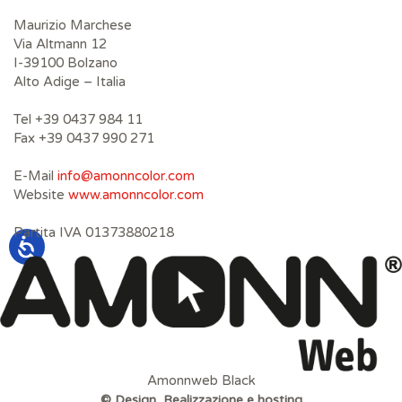
Maurizio Marchese
Via Altmann 12
I-39100 Bolzano
Alto Adige – Italia
Tel +39 0437 984 11
Fax +39 0437 990 271
E-Mail
info@amonncolor.com
Website
www.amonncolor.com
Partita IVA 01373880218
Amonnweb Black
© Design, Realizzazione e hosting