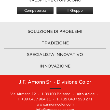
VALORI CHE CI UNISCONO
Competenza
Il Gruppo
SOLUZIONE DI PROBLEMI
TRADIZIONE
SPECIALISTA INNOVATIVO
INNOVAZIONE
J.F. Amonn Srl - Divisione Color
Via Altmann 12
-
I-39100
Bolzano
-
Alto Adige
-
T.
+39 0437 984 11
-
F.
+39 0437 990 271
www.amonncolor.com
info@amonncolor.com