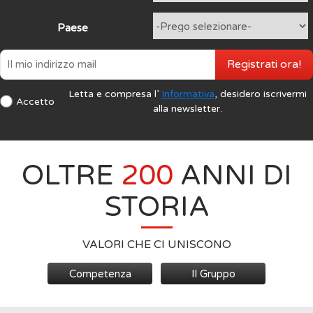
Paese
Registrati ora!
Letta e compresa l’
Informativa
, desidero iscrivermi
Accetto
alla newsletter.
OLTRE
200
ANNI DI
STORIA
VALORI CHE CI UNISCONO
Competenza
Il Gruppo