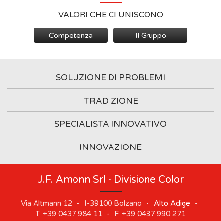
VALORI CHE CI UNISCONO
Competenza
Il Gruppo
SOLUZIONE DI PROBLEMI
TRADIZIONE
SPECIALISTA INNOVATIVO
INNOVAZIONE
J.F. Amonn Srl - Divisione Color
Via Altmann 12
-
I-39100
Bolzano
-
Alto Adige
-
T.
+39 0437 984 11
-
F.
+39 0437 990 271