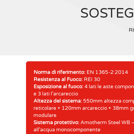
SOSTEG
R
Norma di riferimento:
EN 1365-2:2014
Resistenza al Fuoco:
REI 30
Esposizione al fuoco:
4 lati le aste compone
e 3 lati l’arcareccio
Altezza del sistema:
550mm altezza compl
reticolare + 120mm arcareccio + 38mm gr
modulare
Sistema protettivo:
Amotherm Steel WB – 
all’acqua monocomponente