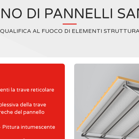
NO DI PANNELLI S
IQUALIFICA AL FUOCO DI ELEMENTI STRUTTURA
nti la trave reticolare
essiva della trave
eche del pannello
Pittura intumescente