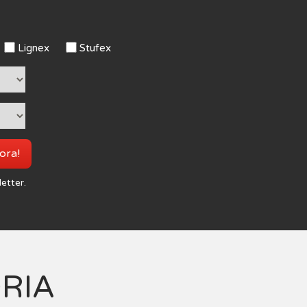
Lignex
Stufex
 ora!
letter.
ORIA