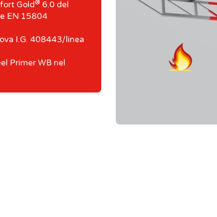
®
fort Gold
6.0 del
5 e EN 15804
ova I.G. 408443/linea
l Primer WB nel