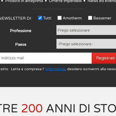
Prodotti in anteprima
Offerte imperdibili
News ed eventi
Tutti
Amotherm
Bessemer
NEWSLETTER DI:
Professione
Paese
Registrati
cetto
Letta e compresa l’
Informativa
, desidero iscrivermi alla news
TRE
200
ANNI DI ST