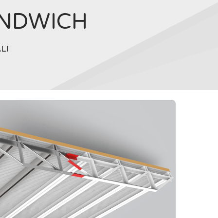
ANDWICH
LI