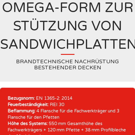
OMEGA-FORM ZUR
STÜTZUNG VON
SANDWICHPLATTE
BRANDTECHNISCHE NACHRÜSTUNG
BESTEHENDER DECKEN
Bezugsnorm:
EN 1365-2: 2014
Feuerbeständigkeit:
REI 30
Beflammung:
4 Flansche für die Fachwerkträger und 3
Flansche für den Pfetten
Höhe des Systems:
550 mm Gesamthöhe des
Fachwerkträgers + 120 mm Pfette + 38 mm Profilbleche