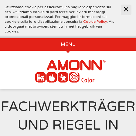
Utilizziamo cookie per assicurarti una migliore esperienza sul
sito. Utilizziamo cookie di parti terze per inviarti messaggi
promozionali personalizzati. Per maggiori informazioni sui
cookie e sulla loro disabilitazione consulta la
Cookie Policy
. Als
u doorgaat met browsen, stemt u in met het gebruik van
cookies.
MENU
FACHWERKTRÄGER
UND RIEGEL IN