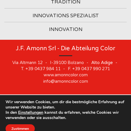
TRADITION
INNOVATIONS SPEZIALIST
INNOVATION
J.F. Amonn Srl - Die Abteilung Color
Via Altmann 12
-
I-39100
Bolzano
-
Alto Adige
-
T.
+39 0437 984 11
-
F.
+39 0437 990 271
www.amonncolor.com
info@amonncolor.com
Wir verwenden Cookies, um dir die bestmögliche Erfahrung auf
©
2019
J.F. AMONN Srl
.
Part. IVA 01373880218
.
Impressum
.
unserer Website zu bieten.
Cookie
.
Privacy
.
Sitemap
.
Whistleblowing
In den
Einstellungen
kannst du erfahren, welche Cookies wir
Unsere Standorte bleiben vom 10. August bis zum 21.
verwenden oder sie ausschalten.
August geschlossen.
Zustimmen