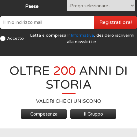
Paese
Registrati ora!
Letta e compresa l’
Informativa
, desidero iscrivermi
Accetto
alla newsletter.
OLTRE
200
ANNI DI
STORIA
VALORI CHE CI UNISCONO
Competenza
Il Gruppo