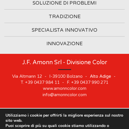
SOLUZIONE DI PROBLEMI
TRADIZIONE
SPECIALISTA INNOVATIVO
INNOVAZIONE
J.F. Amonn Srl - Divisione Color
Via Altmann 12
-
I-39100
Bolzano
-
Alto Adige
-
T.
+39 0437 984 11
-
F.
+39 0437 990 271
www.amonncolor.com
info@amonncolor.com
Utilizziamo i cookie per offrirti la migliore esperienza sul nostro
©
2019
J.F. AMONN Srl
.
Part. IVA 01373880218
.
Impressum
.
sito web.
Cookie
.
Privacy
.
Sitemap
.
Whistleblowing
Puoi scoprire di più su quali cookie stiamo utilizzando o
Le nostre sedi rimarranno chiuse dal 10 agosto al 21