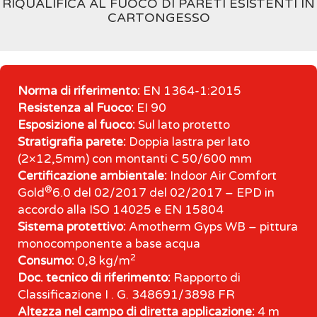
RIQUALIFICA AL FUOCO DI PARETI ESISTENTI IN
CARTONGESSO
Norma di riferimento:
EN 1364-1:2015
Resistenza al Fuoco:
EI 90
Esposizione al fuoco:
Sul lato protetto
Stratigrafia parete:
Doppia lastra per lato
(2×12,5mm) con montanti C 50/600 mm
Certificazione ambientale:
Indoor Air Comfort
®
Gold
6.0 del 02/2017 del 02/2017 – EPD in
accordo alla ISO 14025 e EN 15804
Sistema protettivo:
Amotherm Gyps WB – pittura
monocomponente a base acqua
2
Consumo:
0,8 kg/m
Doc. tecnico di riferimento:
Rapporto di
Classificazione I . G. 348691/3898 FR
Altezza nel campo di diretta applicazione:
4 m