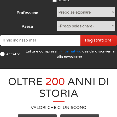
Stufex
Professione
Paese
Registrati ora!
Letta e compresa l’
Informativa
, desidero iscrivermi
Accetto
alla newsletter.
OLTRE
200
ANNI DI
STORIA
VALORI CHE CI UNISCONO