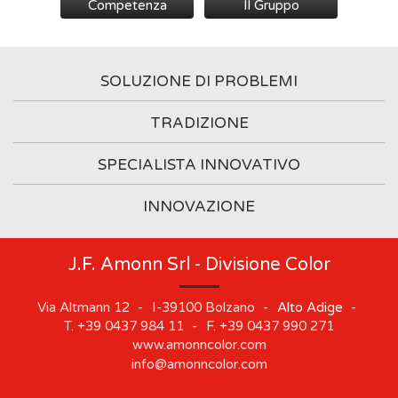
Competenza
Il Gruppo
SOLUZIONE DI PROBLEMI
TRADIZIONE
SPECIALISTA INNOVATIVO
INNOVAZIONE
J.F. Amonn Srl - Divisione Color
Via Altmann 12
-
I-39100
Bolzano
-
Alto Adige
-
T.
+39 0437 984 11
-
F.
+39 0437 990 271
www.amonncolor.com
info@amonncolor.com