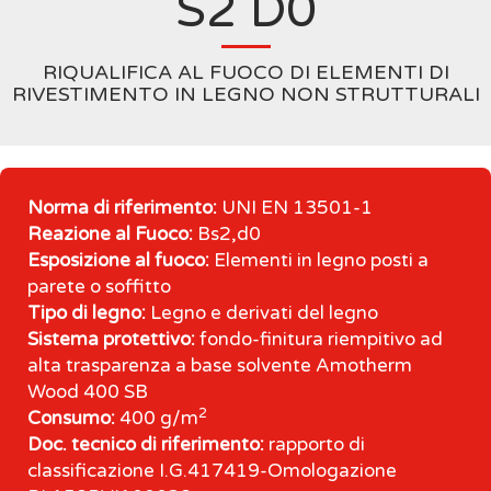
S2 D0
RIQUALIFICA AL FUOCO DI ELEMENTI DI
RIVESTIMENTO IN LEGNO NON STRUTTURALI
Norma di riferimento:
UNI EN 13501-1
Reazione al Fuoco:
Bs2,d0
Esposizione al fuoco:
Elementi in legno posti a
parete o soffitto
Tipo di legno:
Legno e derivati del legno
Sistema protettivo:
fondo-finitura riempitivo ad
alta trasparenza a base solvente Amotherm
Wood 400 SB
2
Consumo:
400 g/m
Doc. tecnico di riferimento:
rapporto di
classificazione I.G.417419-Omologazione