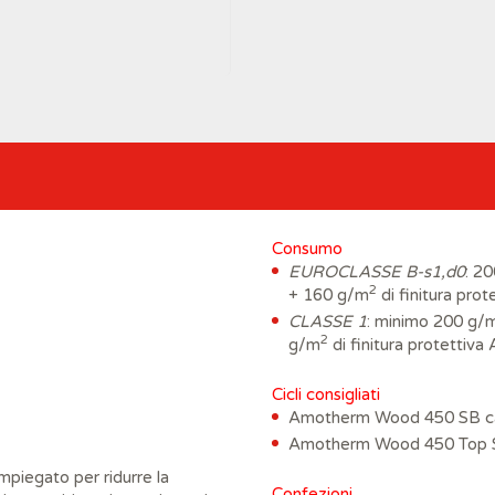
Consumo
EUROCLASSE B-s1,d0
: 2
2
+ 160 g/m
di finitura p
CLASSE 1
: minimo 200 g/
2
g/m
di finitura protet
Cicli consigliati
Amotherm Wood 450 SB cat
Amotherm Wood 450 Top SB
mpiegato per ridurre la
Confezioni