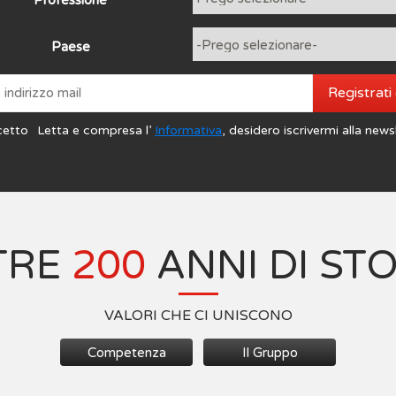
Paese
Registrati
cetto
Letta e compresa l’
Informativa
, desidero iscrivermi alla news
TRE
200
ANNI DI ST
VALORI CHE CI UNISCONO
Competenza
Il Gruppo