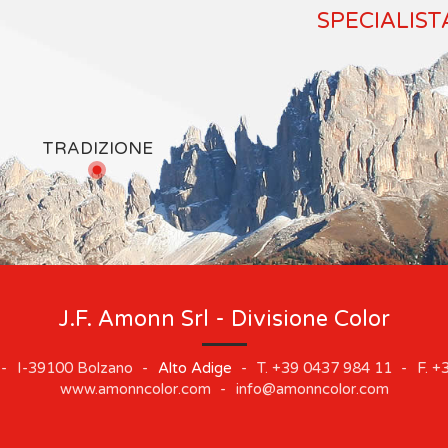
SPECIALIST
TRADIZIONE
J.F. Amonn Srl - Divisione Color
-
I-39100
Bolzano
-
Alto Adige
-
T.
+39 0437 984 11
-
F.
+3
www.amonncolor.com
-
info@amonncolor.com