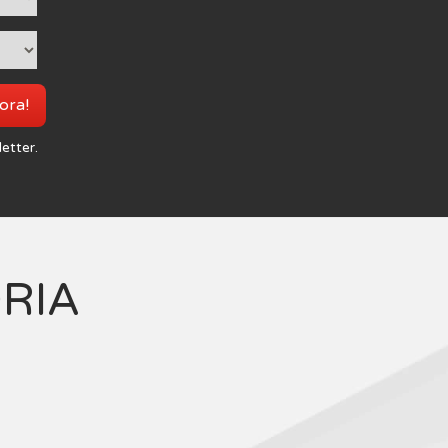
 ora!
letter.
ORIA