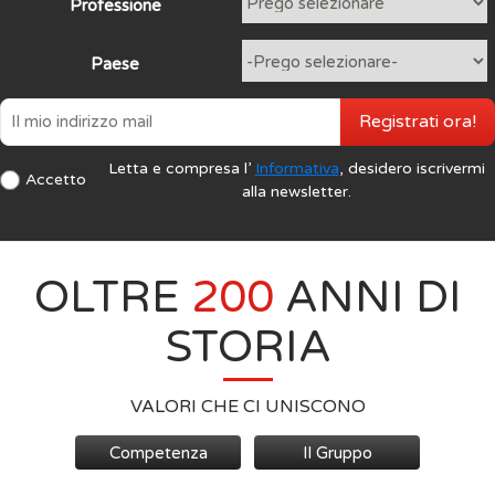
Professione
Paese
Registrati ora!
Letta e compresa l’
Informativa
, desidero iscrivermi
Accetto
alla newsletter.
OLTRE
200
ANNI DI
STORIA
VALORI CHE CI UNISCONO
Competenza
Il Gruppo