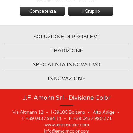
Competenza
Il Gruppo
SOLUZIONE DI PROBLEMI
TRADIZIONE
SPECIALISTA INNOVATIVO
INNOVAZIONE
J.F. Amonn Srl - Divisione Color
Via Altmann 12
-
I-39100
Bolzano
-
Alto Adige
-
T.
+39 0437 984 11
-
F.
+39 0437 990 271
www.amonncolor.com
info@amonncolor.com