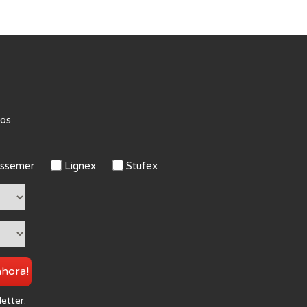
tos
ssemer
Lignex
Stufex
ahora!
letter.