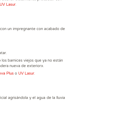
UV Lasur
.
ve con un impregnante con acabado de
tar.
o los barnices viejos que ya no están
adera nueva de exterior».
ova Plus
o
UV Lasur.
ial agrisándola y el agua de la lluvia