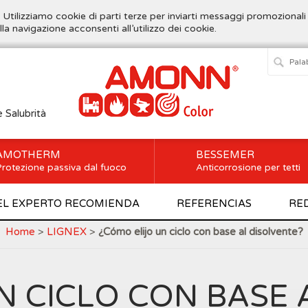
. Utilizziamo cookie di parti terze per inviarti messaggi promozionali
lla navigazione acconsenti all’utilizzo dei cookie.
e Salubrità
AMOTHERM
BESSEMER
rotezione passiva dal fuoco
Anticorrosione per tetti
EL EXPERTO RECOMIENDA
REFERENCIAS
RE
Home
>
LIGNEX
>
¿Cómo elijo un ciclo con base al disolvente?
N CICLO CON BASE 