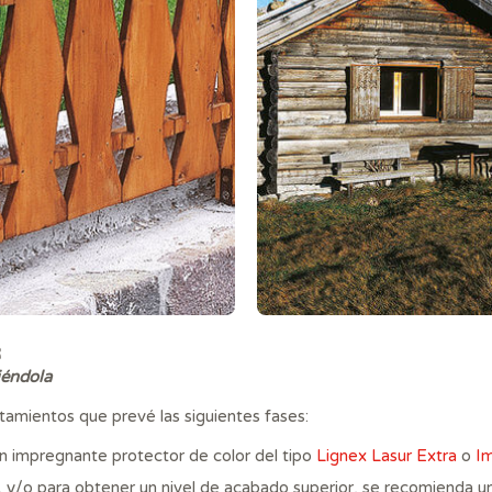
R
iéndola
tamientos que prevé las siguientes fases:
un impregnante protector de color del tipo
Lignex Lasur Extra
o
Im
 y/o para obtener un nivel de acabado superior, se recomienda un