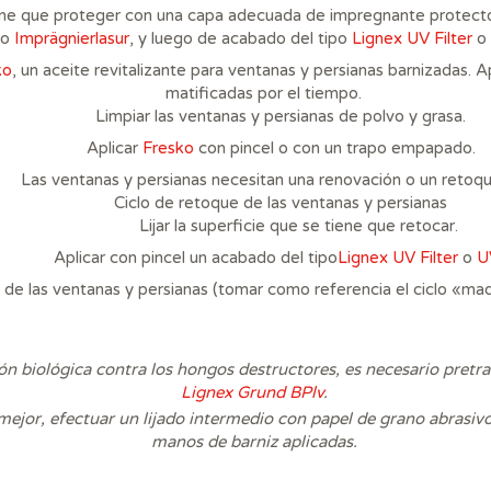
ene que proteger con una capa adecuada de impregnante protecto
o
Imprägnierlasur
, y luego de acabado del tipo
Lignex UV Filter
o
ko
, un aceite revitalizante para ventanas y persianas barnizadas. Ap
matificadas por el tiempo.
Limpiar las ventanas y persianas de polvo y grasa.
Aplicar
Fresko
con pincel o con un trapo empapado.
Las ventanas y persianas necesitan una renovación o un retoqu
Ciclo de retoque de las ventanas y persianas
Lijar la superficie que se tiene que retocar.
Aplicar con pincel un acabado del tipo
Lignex UV Filter
o
U
 de las ventanas y persianas (tomar como referencia el ciclo «ma
n biológica contra los hongos destructores, es necesario pretra
Lignex Grund BPlv
.
mejor, efectuar un lijado intermedio con papel de grano abrasivo
manos de barniz aplicadas.