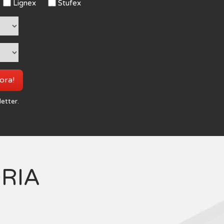
Lignex
Stufex
 ora!
letter.
ORIA