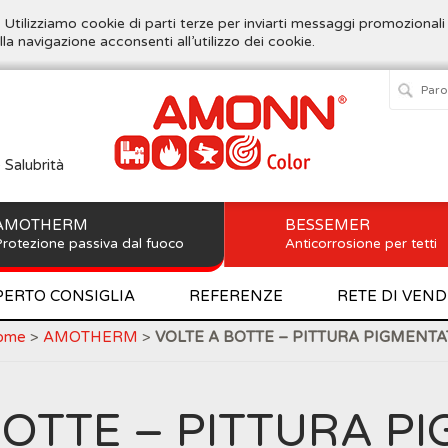
. Utilizziamo cookie di parti terze per inviarti messaggi promozionali
lla navigazione acconsenti all’utilizzo dei cookie.
e Salubrità
AMOTHERM
BESSEMER
rotezione passiva dal fuoco
Anticorrosione per tetti
PERTO CONSIGLIA
REFERENZE
RETE DI VEND
ome
>
AMOTHERM
>
VOLTE A BOTTE – PITTURA PIGMENTA
BOTTE – PITTURA P