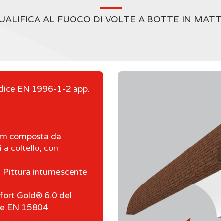
UALIFICA AL FUOCO DI VOLTE A BOTTE IN MAT
dice EN 1996-1-2 app.
m composta da
a coltello, con
 Pittura intumescente
fort Gold® 6.0 del
5 e EN 15804