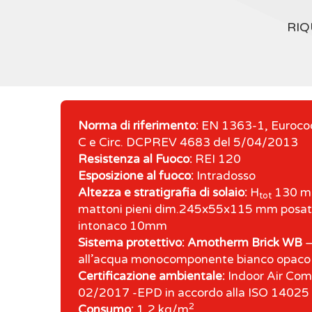
RIQ
Norma di riferimento:
EN 1363-1, Euroco
C e Circ. DCPREV 4683 del 5/04/2013
Resistenza al Fuoco:
REI 120
Esposizione al fuoco:
Intradosso
Altezza e stratigrafia di solaio:
H
130 m
tot
mattoni pieni dim.245x55x115 mm posati 
intonaco 10mm
Sistema protettivo:
Amotherm Brick WB
–
all’acqua monocomponente bianco opaco
Certificazione ambientale:
Indoor Air Com
02/2017 -EPD in accordo alla ISO 1402
2
Consumo:
1,2 kg/m