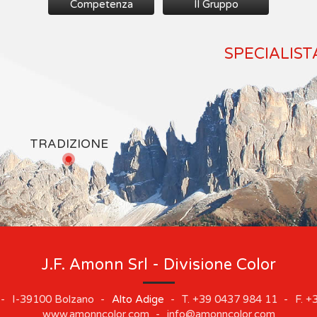
Competenza
Il Gruppo
SPECIALIST
TRADIZIONE
J.F. Amonn Srl - Divisione Color
-
I-39100
Bolzano
-
Alto Adige
-
T.
+39 0437 984 11
-
F.
+3
www.amonncolor.com
-
info@amonncolor.com