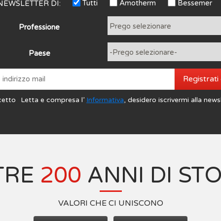
Tutti
Amotherm
Bessemer
NEWSLETTER DI:
Professione
Paese
Registrati
cetto
Letta e compresa l’
Informativa
, desidero iscrivermi alla news
TRE
200
ANNI DI ST
VALORI CHE CI UNISCONO