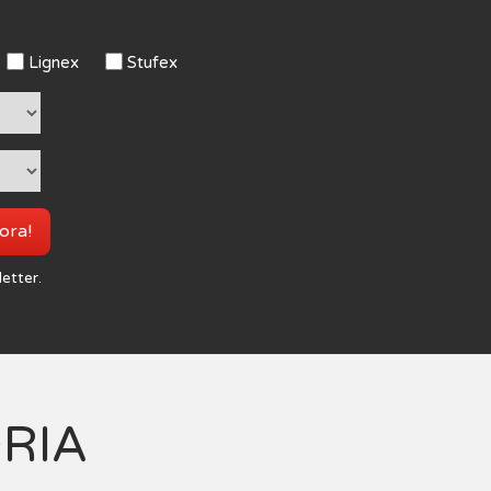
Lignex
Stufex
 ora!
letter.
ORIA