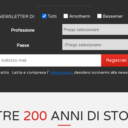
Tutti
Amotherm
Bessemer
NEWSLETTER DI:
Professione
Paese
Registrati
cetto
Letta e compresa l’
Informativa
, desidero iscrivermi alla news
TRE
200
ANNI DI ST