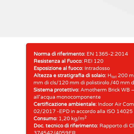
Norma di riferimento:
EN 1365-2:2014
Resistenza al Fuoco:
REI 120
Esposizione al fuoco:
Intradosso
Altezza e stratigrafia di solaio:
H
200 m
tot
mm di cls/120 mm di polistirolo /40 mm di
Sistema protettivo:
Amotherm Brick WB – 
all‘acqua monocomponente
Certificazione ambientale:
Indoor Air Com
02/2017 -EPD in accordo alla ISO 1402
2
Consumo:
1,20 kg/m
Doc. tecnico di riferimento:
Rapporto di Cla
374542/4059FR