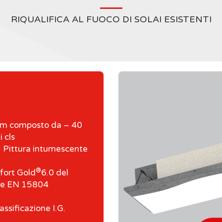
RIQUALIFICA AL FUOCO DI SOLAI ESISTENTI
m composto da – 40
 cls
Pittura intumescente
®
fort Gold
6.0 del
5 e EN 15804
ssificazione I.G.