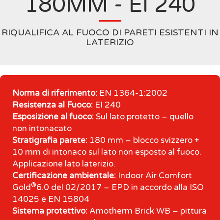
180MM - EI 240
RIQUALIFICA AL FUOCO DI PARETI ESISTENTI IN
LATERIZIO
Norma di riferimento:
EN 1364-1:2002
Resistenza al Fuoco:
EI 240
Esposizione al fuoco:
Sul lato protetto – quello
non intonacato
Stratigrafia parete:
180 mm – blocco svizzero +
10 mm di intonaco sul lato non esposto al fuoco.
Applicazione lato laterizio.
Certificazione ambientale:
Indoor Air Comfort
®
Gold
6.0 del 02/2017 – EPD in accordo alla ISO
14025 e EN 15804
Sistema protettivo:
Amotherm Brick WB – pittura