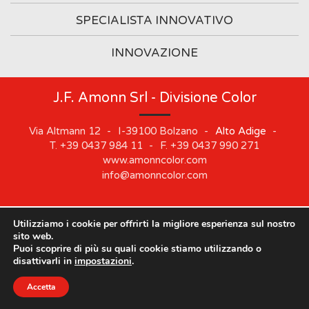
SPECIALISTA INNOVATIVO
INNOVAZIONE
J.F. Amonn Srl - Divisione Color
Via Altmann 12
-
I-39100
Bolzano
-
Alto Adige
-
T.
+39 0437 984 11
-
F.
+39 0437 990 271
www.amonncolor.com
info@amonncolor.com
Utilizziamo i cookie per offrirti la migliore esperienza sul nostro
©
2019
J.F. AMONN Srl
.
Part. IVA 01373880218
.
Impressum
.
sito web.
Cookie
.
Privacy
.
Sitemap
.
Whistleblowing
Puoi scoprire di più su quali cookie stiamo utilizzando o
Le nostre sedi rimarranno chiuse dal 10 agosto al 21
disattivarli in
impostazioni
.
agosto.
Accetta
Chiudi