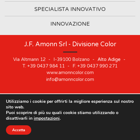
SPECIALISTA INNOVATIVO
INNOVAZIONE
J.F. Amonn Srl - Divisione Color
Via Altmann 12
-
I-39100
Bolzano
-
Alto Adige
-
T.
+39 0437 984 11
-
F.
+39 0437 990 271
www.amonncolor.com
info@amonncolor.com
Utilizziamo i cookie per offrirti la migliore esperienza sul nostro
©
2019
J.F. AMONN Srl
.
Part. IVA 01373880218
.
Impressum
.
sito web.
Cookie
.
Privacy
.
Sitemap
.
Whistleblowing
Puoi scoprire di più su quali cookie stiamo utilizzando o
Le nostre sedi rimarranno chiuse dal 10 agosto al 21
disattivarli in
impostazioni
.
agosto.
Accetta
Chiudi