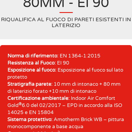
80MM - EI 90
RIQUALIFICA AL FUOCO DI PARETI ESISTENTI IN
LATERIZIO
Norma di riferimento:
EN 1364-1:2015
Resistenza al Fuoco:
EI 90
Esposizione al fuoco:
Esposizione al fuoco sul lato
protetto
Stratigrafia parete:
10 mm di intonaco + 80 mm
di laterizio forato +10 mm di intonaco
Certificazione ambientale:
Indoor Air Comfort
®
Gold
6.0 del 02/2017 – EPD in accordo alla ISO
14025 e EN 15804
Sistema protettivo:
Amotherm Brick WB – pittura
monocomponente a base acqua