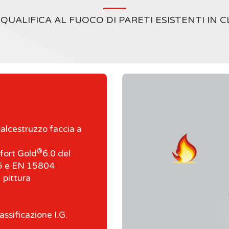
IQUALIFICA AL FUOCO DI PARETI ESISTENTI IN C
alcestruzzo faccia a
®
fort Gold
6.0 del
25 e EN 15804
pittura
ssificazione I.G.