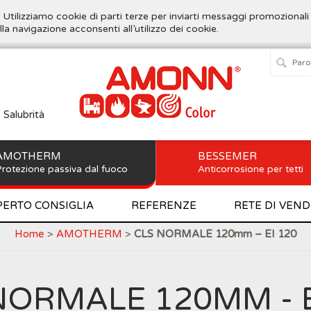
. Utilizziamo cookie di parti terze per inviarti messaggi promozionali
lla navigazione acconsenti all’utilizzo dei cookie.
e Salubrità
AMOTHERM
BESSEMER
rotezione passiva dal fuoco
Anticorrosione per tetti
PERTO CONSIGLIA
REFERENZE
RETE DI VEND
Home
>
AMOTHERM
>
CLS NORMALE 120mm – EI 120
NORMALE 120MM - E