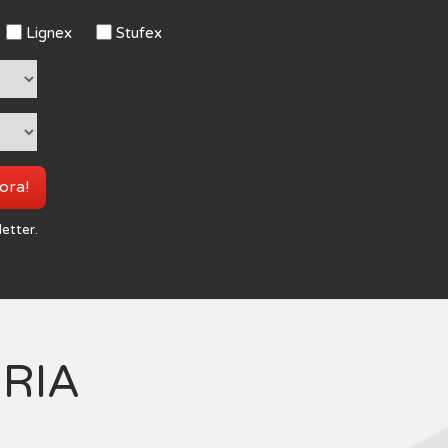
Lignex
Stufex
 ora!
letter.
ORIA