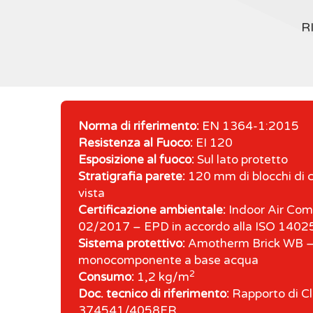
R
Norma di riferimento:
EN 1364-1:2015
Resistenza al Fuoco:
EI 120
Esposizione al fuoco:
Sul lato protetto
Stratigrafia parete:
120 mm di blocchi di c
vista
Certificazione ambientale:
Indoor Air Com
02/2017 – EPD in accordo alla ISO 140
Sistema protettivo:
Amotherm Brick WB – 
monocomponente a base acqua
2
Consumo:
1,2 kg/m
Doc. tecnico di riferimento:
Rapporto di Cla
374541/4058FR