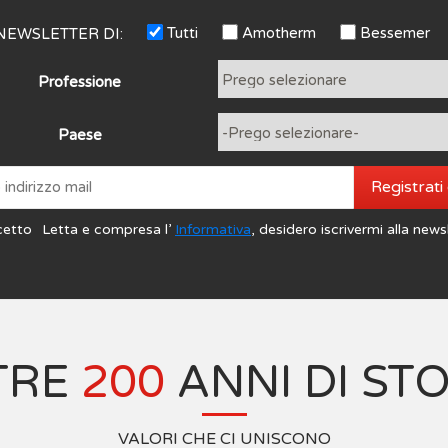
Tutti
Amotherm
Bessemer
NEWSLETTER DI:
Professione
Paese
Registrati
cetto
Letta e compresa l’
Informativa
, desidero iscrivermi alla news
TRE
200
ANNI DI ST
VALORI CHE CI UNISCONO