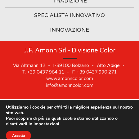
TRADIZIONE
SPECIALISTA INNOVATIVO
INNOVAZIONE
J.F. Amonn Srl - Divisione Color
Via Altmann 12
-
I-39100
Bolzano
-
Alto Adige
-
T.
+39 0437 984 11
-
F.
+39 0437 990 271
www.amonncolor.com
info@amonncolor.com
Utilizziamo i cookie per offrirti la migliore esperienza sul nostro
©
2019
J.F. AMONN Srl
.
Part. IVA 01373880218
.
Impressum
.
sito web.
Cookie
.
Privacy
.
Sitemap
.
Whistleblowing
Puoi scoprire di più su quali cookie stiamo utilizzando o
Le nostre sedi rimarranno chiuse dal 10 agosto al 21
disattivarli in
impostazioni
.
agosto.
Accetta