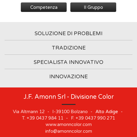
Competenza
Il Gruppo
SOLUZIONE DI PROBLEMI
TRADIZIONE
SPECIALISTA INNOVATIVO
INNOVAZIONE
J.F. Amonn Srl - Divisione Color
Via Altmann 12
-
I-39100
Bolzano
-
Alto Adige
-
T.
+39 0437 984 11
-
F.
+39 0437 990 271
www.amonncolor.com
info@amonncolor.com