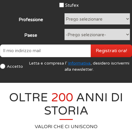
Stufex
Professione
Paese
Registrati ora!
Letta e compresa l’
Informativa
, desidero iscrivermi
Accetto
alla newsletter.
OLTRE
200
ANNI DI
STORIA
VALORI CHE CI UNISCONO