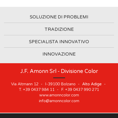
SOLUZIONE DI PROBLEMI
TRADIZIONE
SPECIALISTA INNOVATIVO
INNOVAZIONE
J.F. Amonn Srl - Divisione Color
Via Altmann 12
-
I-39100
Bolzano
-
Alto Adige
-
T.
+39 0437 984 11
-
F.
+39 0437 990 271
www.amonncolor.com
info@amonncolor.com