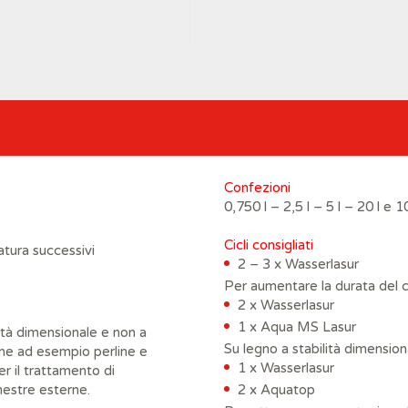
Confezioni
0,750 l – 2,5 l – 5 l – 20 l e 
Cicli consigliati
iatura successivi
2 – 3 x Wasserlasur
Per aumentare la durata del ci
2 x Wasserlasur
1 x Aqua MS Lasur
ità dimensionale e non a
Su legno a stabilità dimensio
ome ad esempio perline e
1 x Wasserlasur
r il trattamento di
nestre esterne.
2 x Aquatop