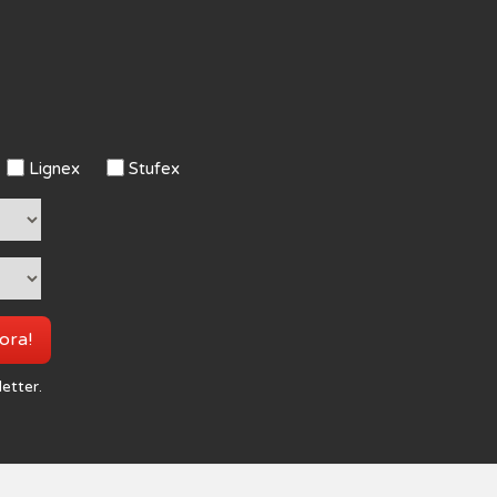
Lignex
Stufex
 ora!
letter.