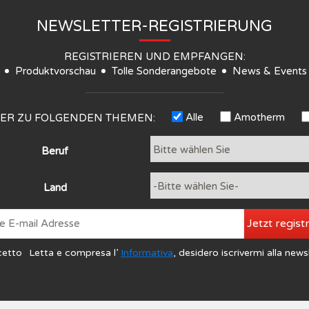
NEWSLETTER-REGISTRIERUNG
REGISTRIEREN UND EMPFANGEN:
Produktvorschau
Tolle Sonderangebote
News & Events
Alle
Amotherm
TER ZU FOLGENDEN THEMEN:
Beruf
Land
Jetzt regist
cetto
Letta e compresa l’
Informativa
, desidero iscrivermi alla news