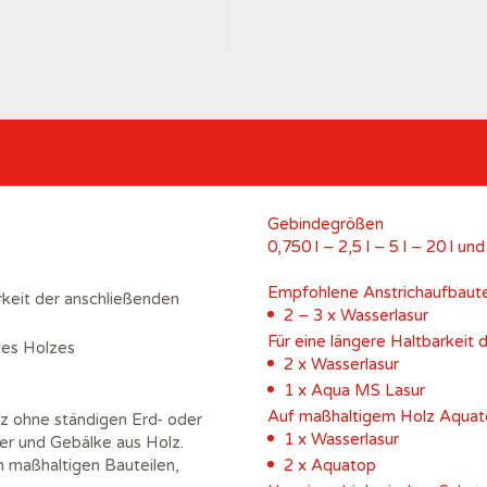
Gebindegrößen
0,750 l – 2,5 l – 5 l – 20 l un
Empfohlene Anstrichaufbaut
keit der anschließenden
2 – 3 x Wasserlasur
Für eine längere Haltbarkeit
des Holzes
2 x Wasserlasur
1 x Aqua MS Lasur
Auf maßhaltigem Holz Aquat
z ohne ständigen Erd- oder
1 x Wasserlasur
er und Gebälke aus Holz.
n maßhaltigen Bauteilen,
2 x Aquatop