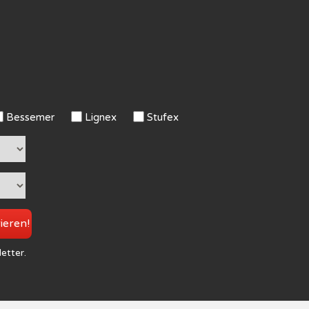
Bessemer
Lignex
Stufex
rieren!
letter.