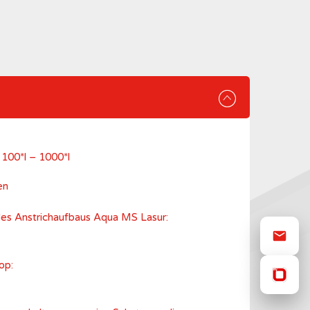
d 100*l – 1000*l
en
 des Anstrichaufbaus Aqua MS Lasur:
op: