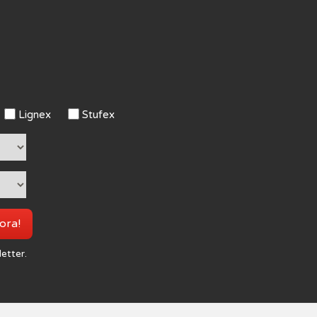
Lignex
Stufex
 ora!
letter.