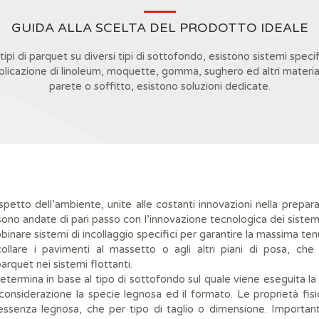
GUIDA ALLA SCELTA DEL PRODOTTO IDEALE
 tipi di parquet su diversi tipi di sottofondo, esistono sistemi specifi
pplicazione di linoleum, moquette, gomma, sughero ed altri material
parete o soffitto, esistono soluzioni dedicate.
petto dell’ambiente, unite alle costanti innovazioni nella prepara
sono andate di pari passo con l’innovazione tecnologica dei sistemi
binare sistemi di incollaggio specifici per garantire la massima t
ncollare i pavimenti al massetto o agli altri piani di posa, che p
rquet nei sistemi flottanti.
determina in base al tipo di sottofondo sul quale viene eseguita la
considerazione la specie legnosa ed il formato. Le proprietà fi
i essenza legnosa, che per tipo di taglio o dimensione. Important