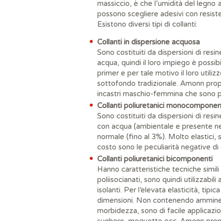
massiccio, è che l’umidità del legno 
possono scegliere adesivi con resist
Esistono diversi tipi di collanti:
Collanti in dispersione acquosa
Sono costituiti da dispersioni di res
acqua, quindi il loro impiego è possib
primer e per tale motivo il loro utili
sottofondo tradizionale. Amonn pr
incastri maschio-femmina che sono
Collanti poliuretanici monocomponen
Sono costituiti da dispersioni di resi
con acqua (ambientale e presente nel 
normale (fino al 3%). Molto elastici, s
costo sono le peculiarità negative di
Collanti poliuretanici bicomponenti
Hanno caratteristiche tecniche simili
poliisocianati, sono quindi utilizzabi
isolanti. Per l’elevata elasticità, tipi
dimensioni. Non contenendo ammine pos
morbidezza, sono di facile applicazio