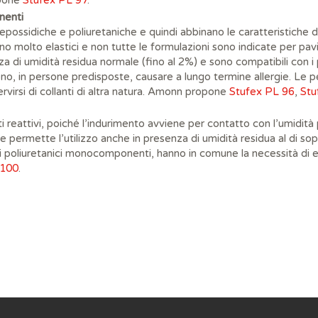
opone
Stufex PL 97
.
nenti
 epossidiche e poliuretaniche e quindi abbinano le caratteristiche d
 molto elastici e non tutte le formulazioni sono indicate per pavim
za di umidità residua normale (fino al 2%) e sono compatibili con i p
o, in persone predisposte, causare a lungo termine allergie. Le 
rvirsi di collanti di altra natura. Amonn propone
Stufex PL 96
,
Stu
eattivi, poiché l’indurimento avviene per contatto con l’umidità 
ne permette l’utilizzo anche in presenza di umidità residua al di sop
poliuretanici monocomponenti, hanno in comune la necessità di 
 100
.