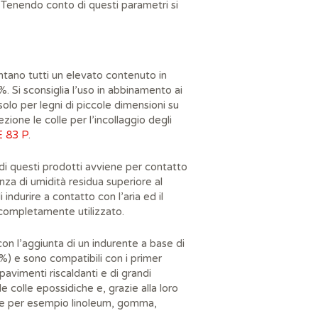
. Tenendo conto di questi parametri si
ntano tutti un elevato contenuto in
%. Si sconsiglia l’uso in abbinamento ai
solo per legni di piccole dimensioni su
zione le colle per l’incollaggio degli
E 83 P
.
o di questi prodotti avviene per contatto
nza di umidità residua superiore al
 indurire a contatto con l’aria ed il
e completamente utilizzato.
on l’aggiunta di un indurente a base di
 3%) e sono compatibili con i primer
i pavimenti riscaldanti e di grandi
 colle epossidiche e, grazie alla loro
come per esempio linoleum, gomma,