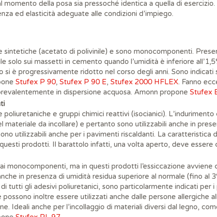
al momento della posa sia pressoché identica a quella di esercizio
enza ed elasticità adeguate alle condizioni d’impiego.
ine sintetiche (acetato di polivinile) e sono monocomponenti. Prese
ile solo sui massetti in cemento quando l’umidità è inferiore all’1,5
zzo si è progressivamente ridotto nel corso degli anni. Sono indicati 
opone
Stufex P 90
,
Stufex P 90 E
,
Stufex 2000 HFLEX
. Fanno ecce
 prevalentemente in dispersione acquosa. Amonn propone
Stufex 
ti
ne poliuretaniche e gruppi chimici reattivi (isocianici). L’induriment
materiale da incollare) e pertanto sono utilizzabili anche in prese
ono utilizzabili anche per i pavimenti riscaldanti. La caratteristica di
 questi prodotti. Il barattolo infatti, una volta aperto, deve esser
 ai monocomponenti, ma in questi prodotti l’essiccazione avviene c
li anche in presenza di umidità residua superiore al normale (fino al
ca di tutti gli adesivi poliuretanici, sono particolarmente indicati per 
sono inoltre essere utilizzati anche dalle persone allergiche alle
ne. Ideali anche per l’incollaggio di materiali diversi dal legno, 