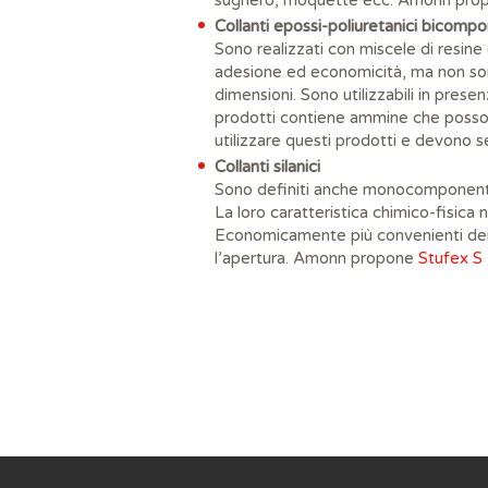
sughero, moquette ecc. Amonn pr
Collanti epossi-poliuretanici bicompo
Sono realizzati con miscele di resine
adesione ed economicità, ma non sono
dimensioni. Sono utilizzabili in presen
prodotti contiene ammine che posson
utilizzare questi prodotti e devono se
Collanti silanici
Sono definiti anche monocomponenti r
La loro caratteristica chimico-fisica 
Economicamente più convenienti dei 
l’apertura. Amonn propone
Stufex S