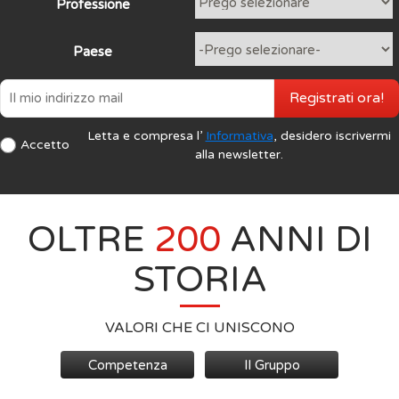
Professione
Paese
Registrati ora!
Letta e compresa l’
Informativa
, desidero iscrivermi
Accetto
alla newsletter.
OLTRE
200
ANNI DI
STORIA
VALORI CHE CI UNISCONO
Competenza
Il Gruppo