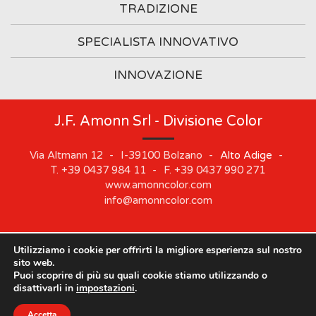
TRADIZIONE
SPECIALISTA INNOVATIVO
INNOVAZIONE
J.F. Amonn Srl - Divisione Color
Via Altmann 12
-
I-39100
Bolzano
-
Alto Adige
-
T.
+39 0437 984 11
-
F.
+39 0437 990 271
www.amonncolor.com
info@amonncolor.com
Utilizziamo i cookie per offrirti la migliore esperienza sul nostro
©
2019
J.F. AMONN Srl
.
Part. IVA 01373880218
.
Impressum
.
sito web.
Cookie
.
Privacy
.
Sitemap
.
Whistleblowing
Puoi scoprire di più su quali cookie stiamo utilizzando o
Le nostre sedi rimarranno chiuse dal 10 agosto al 21
disattivarli in
impostazioni
.
agosto.
Accetta