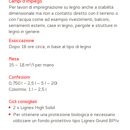
Campi d’impiego
Per lavori di impregnazione su legno anche a stabilità
dimensionale ma non a contatto diretto con il terreno o
con l’acqua come ad esempio rivestimenti, balconi,
serramenti esterni, case in legno, pergole e strutture in
legno in genere.
Essiccazione
Dopo 16 ore circa, in base al tipo di legno
Resa
15 – 18 m²/l per mano
Confezioni
0,750 l – 2,5 l – 5 l – 20l
Colormix: 1 l – 2,5 l.
Cicli consigliati
2 x Lignex High Solid
Per ottenere una protezione biologica è necessario
utilizzare un fondo protettivo tipo Lignex Grund BPIv.