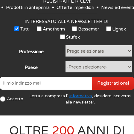
REGISTRATI E RICEVI:
Prodotti in anteprima
Offerte imperdibili
News ed eventi
INTERESSATO ALLA NEWSLETTER DI:
Tutti
Amotherm
Bessemer
Lignex
Stufex
Professione
Paese
Registrati ora!
Letta e compresa l’
Informativa
, desidero iscrivermi
Accetto
alla newsletter.
OLTRE
200
ANNI DI