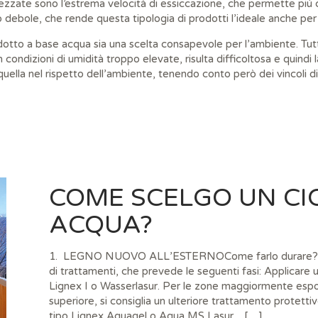
ezzate sono l’estrema velocità di essiccazione, che permette più cic
 debole, che rende questa tipologia di prodotti l’ideale anche per 
dotto a base acqua sia una scelta consapevole per l’ambiente. Tut
 condizioni di umidità troppo elevate, risulta difficoltosa e quindi 
uella nel rispetto dell’ambiente, tenendo conto però dei vincoli di
COME SCELGO UN CI
ACQUA?
1. LEGNO NUOVO ALL’ESTERNOCome farlo durare? Pr
di trattamenti, che prevede le seguenti fasi: Applicare
Lignex I o Wasserlasur. Per le zone maggiormente espos
superiore, si consiglia un ulteriore trattamento protett
tipo Lignex Aquagel o Aqua MS Lasur. […]