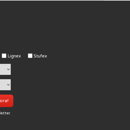
Lignex
Stufex
 ora!
letter.