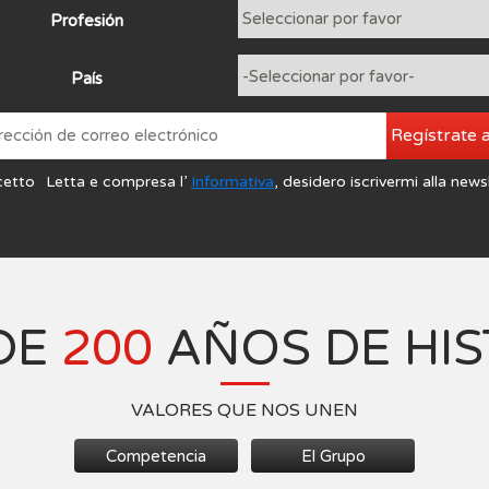
Profesión
País
Regístrate 
cetto
Letta e compresa l’
Informativa
, desidero iscrivermi alla news
DE
200
AÑOS DE HIS
VALORES QUE NOS UNEN
Competencia
El Grupo