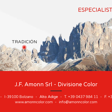
ESPECIALIS
TRADICIÓN
J.F. Amonn Srl - Divisione Color
-
I-39100
Bolzano
-
Alto Adige
-
T.
+39 0437 984 11
-
F.
+3
www.amonncolor.com
-
info@amonncolor.com