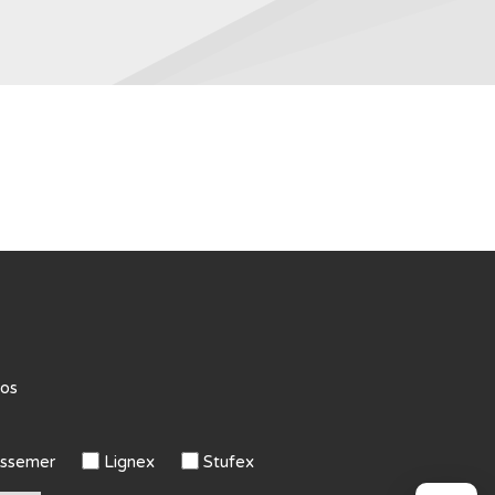
tos
ssemer
Lignex
Stufex