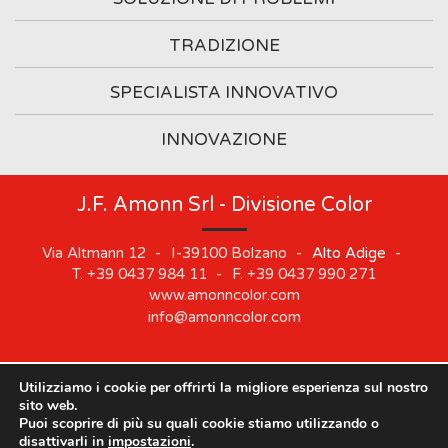
TRADIZIONE
SPECIALISTA INNOVATIVO
INNOVAZIONE
J.F. Amonn Srl - Divisione Color
Via Altmann 12
-
I-39100
Bolzano
-
Alto Adige
-
T.
+39 0437 984 11
-
F.
+39 0437 990 271
www.amonncolor.com
info@amonncolor.com
Utilizziamo i cookie per offrirti la migliore esperienza sul nostro
©
2019
J.F. AMONN Srl
.
Part. IVA 01373880218
.
Impressum
.
sito web.
Cookie
.
Privacy
.
Sitemap
.
Whistleblowing
Puoi scoprire di più su quali cookie stiamo utilizzando o
Le nostre sedi rimarranno chiuse dal 10 agosto al 21
disattivarli in
impostazioni
.