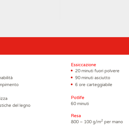
Essiccazione
20 minuti fuori polvere
abilità
90 minuti asciutto
iempimento
6 ore carteggiabile
Potlife
izza
60 minuti
stiche del legno
Resa
2
800 – 100 g/m
per mano