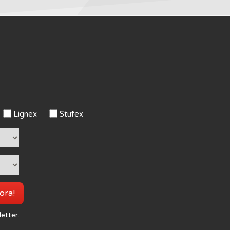
Lignex
Stufex
 ora!
letter.