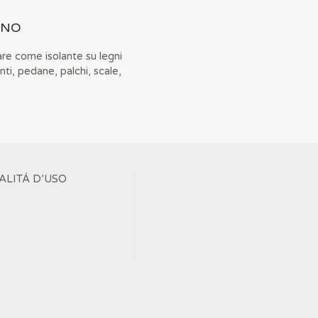
GNO
re come isolante su legni
nti, pedane, palchi, scale,
ALITÁ D’USO