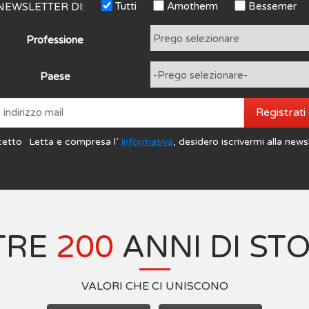
Tutti
Amotherm
Bessemer
NEWSLETTER DI:
Professione
Paese
Registrati
cetto
Letta e compresa l’
Informativa
, desidero iscrivermi alla news
TRE
200
ANNI DI ST
VALORI CHE CI UNISCONO