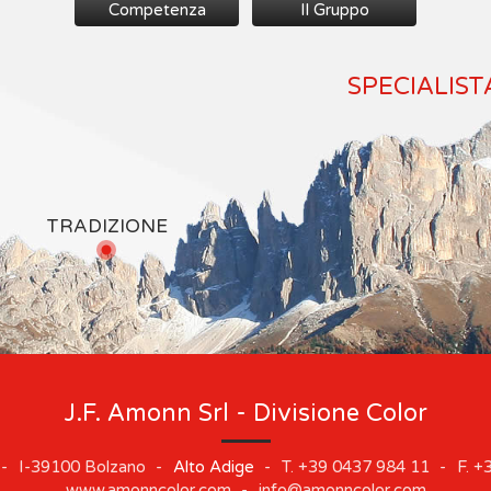
Competenza
Il Gruppo
SPECIALIST
TRADIZIONE
J.F. Amonn Srl - Divisione Color
-
I-39100
Bolzano
-
Alto Adige
-
T.
+39 0437 984 11
-
F.
+3
www.amonncolor.com
-
info@amonncolor.com