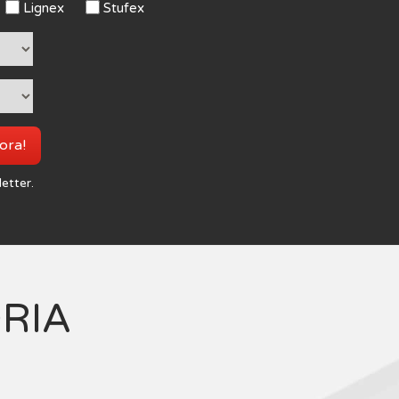
Lignex
Stufex
 ora!
letter.
ORIA