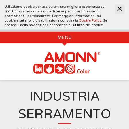
Utilizziamo cookie per assicurarti una migliore esperienza sul
sito. Utilizziamo cookie di parti terze per inviarti messaggi
promozionali personalizzati. Per maggiori informazioni sui
cookie e sulla loro disabilitazione consulta la
Cookie Policy
. Se
prosegui nella navigazione acconsenti all’utilizzo dei cookie.
MENU
INDUSTRIA
SERRAMENTO