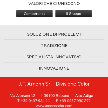
VALORI CHE CI UNISCONO
Competenza
Il Gruppo
SOLUZIONE DI PROBLEMI
TRADIZIONE
SPECIALISTA INNOVATIVO
INNOVAZIONE
J.F. Amonn Srl - Divisione Color
Via Altmann 12
-
I-39100
Bolzano
-
Alto Adige
-
T.
+39 0437 984 11
-
F.
+39 0437 990 271
www.amonncolor.com