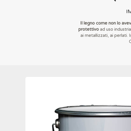
I
Il legno come non lo ave
protettivo
ad uso industrial
ai metallizzati, ai perla
C