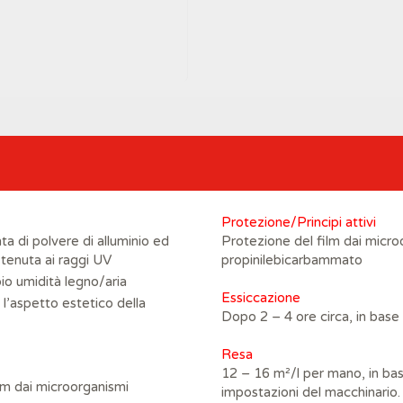
Protezione/Principi attivi
ta di polvere di alluminio ed
Protezione del film dai micro
 tenuta ai raggi UV
propinilebicarbammato
io umidità legno/aria
Essiccazione
l’aspetto estetico della
Dopo 2 – 4 ore circa, in base a
R
esa
12 – 16 m²/l per mano, in bas
ilm dai microorganismi
impostazioni del macchinario.