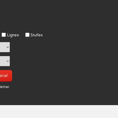
Lignex
Stufex
 ora!
letter.