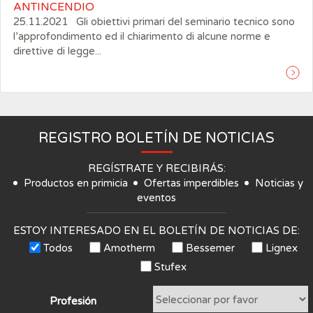
ANTINCENDIO
25.11.2021 Gli obiettivi primari del seminario tecnico sono
l’approfondimento ed il chiarimento di alcune norme e
direttive di legge...
REGISTRO BOLETÍN DE NOTICIAS
REGÍSTRATE Y RECIBIRÁS:
Productos en primicia
Ofertas imperdibles
Noticias y
eventos
ESTOY INTERESADO EN EL BOLETÍN DE NOTICIAS DE:
Todos
Amotherm
Bessemer
Lignex
Stufex
Profesión