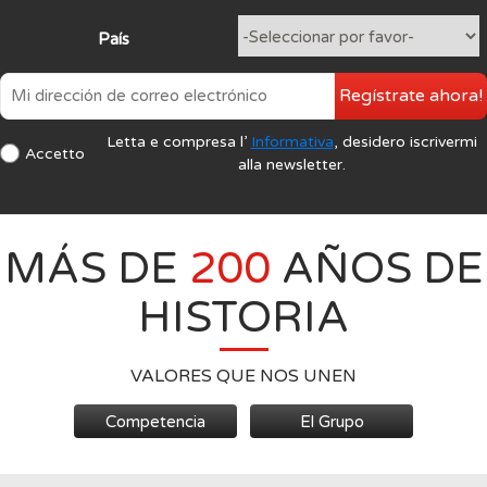
País
Regístrate ahora!
Letta e compresa l’
Informativa
, desidero iscrivermi
Accetto
alla newsletter.
MÁS DE
200
AÑOS DE
HISTORIA
VALORES QUE NOS UNEN
Competencia
El Grupo