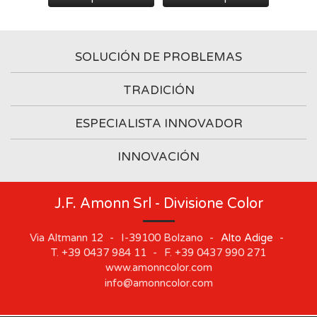
SOLUCIÓN DE PROBLEMAS
TRADICIÓN
ESPECIALISTA INNOVADOR
INNOVACIÓN
J.F. Amonn Srl - Divisione Color
Via Altmann 12
-
I-39100
Bolzano
-
Alto Adige
-
T.
+39 0437 984 11
-
F.
+39 0437 990 271
www.amonncolor.com
info@amonncolor.com