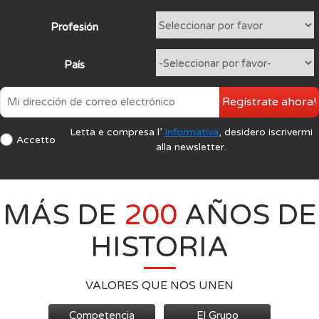
Profesión
País
Regístrate ahora!
Letta e compresa l’
Informativa
, desidero iscrivermi
Accetto
alla newsletter.
MÁS DE
200
AÑOS DE
HISTORIA
VALORES QUE NOS UNEN
Competencia
El Grupo