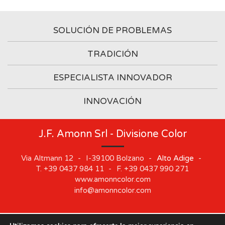
SOLUCIÓN DE PROBLEMAS
TRADICIÓN
ESPECIALISTA INNOVADOR
INNOVACIÓN
J.F. Amonn Srl - Divisione Color
Via Altmann 12
-
I-39100
Bolzano
-
Alto Adige
-
T.
+39 0437 984 11
-
F.
+39 0437 990 271
www.amonncolor.com
info@amonncolor.com