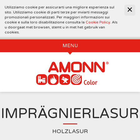
Utilizziamo cookie per assicurarti una migliore esperienza sul
sito. Utilizziamo cookie di parti terze per inviarti messaggi
promozionali personalizzati. Per maggiori informazioni sui
cookie e sulla loro disabilitazione consulta la
Cookie Policy
. Als
u doorgaat met browsen, stemt u in met het gebruik van
cookies.
MENU
IMPRÄGNIERLASUR
HOLZLASUR