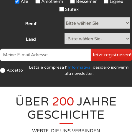
Alle
Amotherm
Bessemer
Lignex
Stufex
Beruf
Land
Jetzt registrieren!
Letta e compresa l’
Informativa
, desidero iscrivermi
Accetto
alla newsletter.
ÜBER
200
JAHRE
GESCHICHTE
WERTE, DIE UNS VERBINDEN