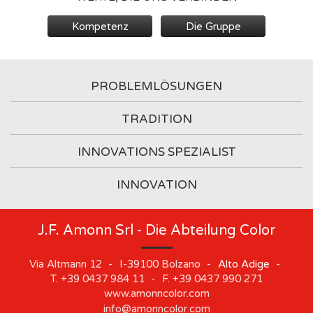
Kompetenz
Die Gruppe
PROBLEMLÖSUNGEN
TRADITION
INNOVATIONS SPEZIALIST
INNOVATION
J.F. Amonn Srl - Die Abteilung Color
Via Altmann 12
-
I-39100
Bolzano
-
Alto Adige
-
T.
+39 0437 984 11
-
F.
+39 0437 990 271
www.amonncolor.com
info@amonncolor.com