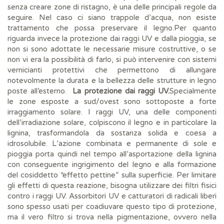
senza creare zone di ristagno, è una delle principali regole da
seguire. Nel caso ci siano trappole d’acqua, non esiste
trattamento che possa preservare il legno.Per quanto
riguarda invece la protezione dai raggi UV e dalla pioggia, se
non si sono adottate le necessarie misure costruttive, o se
non vi era la possibilità di farlo, si può intervenire con sistemi
vernicianti protettivi che permettono di allungare
notevolmente la durata e la bellezza delle strutture in legno
poste all’esterno.
La protezione dai raggi UV.
Specialmente
le zone esposte a sud/ovest sono sottoposte a forte
irraggiamento solare. I raggi UV, una delle componenti
dell’irradiazione solare, colpiscono il legno e in particolare la
lignina, trasformandola da sostanza solida e coesa a
idrosolubile. L’azione combinata e permanente di sole e
pioggia porta quindi nel tempo all’asportazione della lignina
con conseguente ingrigimento del legno e alla formazione
del cosiddetto “effetto pettine” sulla superficie. Per limitare
gli effetti di questa reazione, bisogna utilizzare dei filtri fisici
contro i raggi UV. Assorbitori UV e catturatori di radicali liberi
sono spesso usati per coadiuvare questo tipo di protezione,
ma il vero filtro si trova nella pigmentazione, ovvero nella