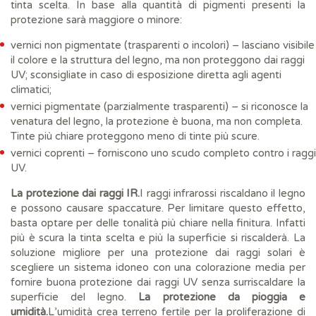
tinta scelta. In base alla quantità di pigmenti presenti la
protezione sarà maggiore o minore:
vernici non pigmentate (trasparenti o incolori) – lasciano visibile
il colore e la struttura del legno, ma non proteggono dai raggi
UV; sconsigliate in caso di esposizione diretta agli agenti
climatici;
vernici pigmentate (parzialmente trasparenti) – si riconosce la
venatura del legno, la protezione è buona, ma non completa.
Tinte più chiare proteggono meno di tinte più scure.
vernici coprenti – forniscono uno scudo completo contro i raggi
UV.
La protezione dai raggi IR.
I raggi infrarossi riscaldano il legno
e possono causare spaccature. Per limitare questo effetto,
basta optare per delle tonalità più chiare nella finitura. Infatti
più è scura la tinta scelta e più la superficie si riscalderà. La
soluzione migliore per una protezione dai raggi solari è
scegliere un sistema idoneo con una colorazione media per
fornire buona protezione dai raggi UV senza surriscaldare la
superficie del legno.
La protezione da pioggia e
umidità.
L’umidità crea terreno fertile per la proliferazione di