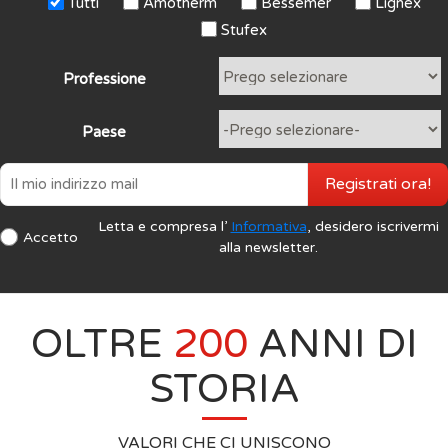
Tutti
Amotherm
Bessemer
Lignex
Stufex
Professione
Paese
Registrati ora!
Letta e compresa l’
Informativa
, desidero iscrivermi
Accetto
alla newsletter.
OLTRE
200
ANNI DI
STORIA
VALORI CHE CI UNISCONO