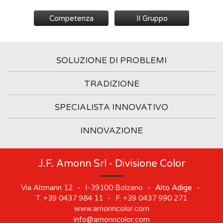
Competenza
Il Gruppo
SOLUZIONE DI PROBLEMI
TRADIZIONE
SPECIALISTA INNOVATIVO
INNOVAZIONE
J.F. Amonn Srl - Divisione Color
Via Altmann 12
-
I-39100
Bolzano
-
Alto Adige
-
T.
+39 0437 984 11
-
F.
+39 0437 990 271
www.amonncolor.com
info@amonncolor.com