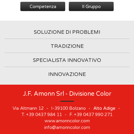
Competenza
Il Gruppo
SOLUZIONE DI PROBLEMI
TRADIZIONE
SPECIALISTA INNOVATIVO
INNOVAZIONE
J.F. Amonn Srl - Divisione Color
Via Altmann 12
-
I-39100
Bolzano
-
Alto Adige
-
T.
+39 0437 984 11
-
F.
+39 0437 990 271
www.amonncolor.com
info@amonncolor.com