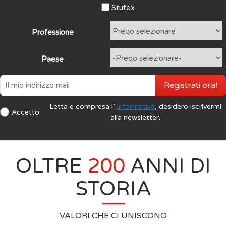
Stufex
Professione
Paese
Registrati ora!
Letta e compresa l’
Informativa
, desidero iscrivermi
Accetto
alla newsletter.
OLTRE
200
ANNI DI
STORIA
VALORI CHE CI UNISCONO