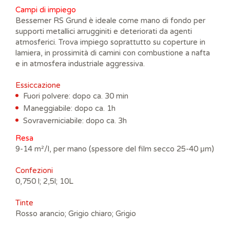
Campi di impiego
Bessemer RS Grund è ideale come mano di fondo per
supporti metallici arrugginiti e deteriorati da agenti
atmosferici. Trova impiego soprattutto su coperture in
lamiera, in prossimità di camini con combustione a nafta
e in atmosfera industriale aggressiva.
E
ssiccazione
Fuori polvere: dopo ca. 30 min
Maneggiabile: dopo ca. 1h
Sovraverniciabile: dopo ca. 3h
Resa
9-14 m²/l, per mano (spessore del film secco 25-40 μm)
Confezi
oni
0,750 l; 2,5l; 10L
Tinte
Rosso arancio; Grigio chiaro; Grigio