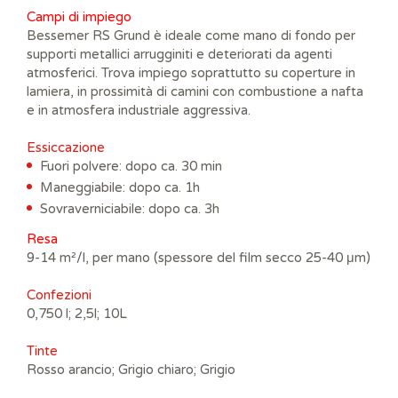
Campi di impiego
Bessemer RS Grund è ideale come mano di fondo per
supporti metallici arrugginiti e deteriorati da agenti
atmosferici. Trova impiego soprattutto su coperture in
lamiera, in prossimità di camini con combustione a nafta
e in atmosfera industriale aggressiva.
E
ssiccazione
Fuori polvere: dopo ca. 30 min
Maneggiabile: dopo ca. 1h
Sovraverniciabile: dopo ca. 3h
Resa
9-14 m²/l, per mano (spessore del film secco 25-40 μm)
Confezi
oni
0,750 l; 2,5l; 10L
Tinte
Rosso arancio; Grigio chiaro; Grigio