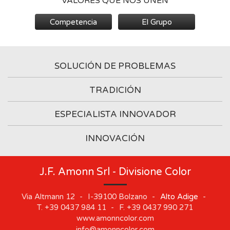
VALORES QUE NOS UNEN
Competencia
El Grupo
SOLUCIÓN DE PROBLEMAS
TRADICIÓN
ESPECIALISTA INNOVADOR
INNOVACIÓN
J.F. Amonn Srl - Divisione Color
Via Altmann 12
-
I-39100
Bolzano
-
Alto Adige
-
T.
+39 0437 984 11
-
F.
+39 0437 990 271
www.amonncolor.com
info@amonncolor.com