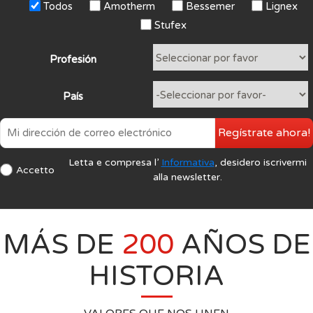
Todos
Amotherm
Bessemer
Lignex
Stufex
Profesión
País
Regístrate ahora!
Letta e compresa l’
Informativa
, desidero iscrivermi
Accetto
alla newsletter.
MÁS DE
200
AÑOS DE
HISTORIA