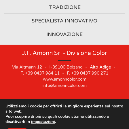
TRADIZIONE
SPECIALISTA INNOVATIVO
INNOVAZIONE
J.F. Amonn Srl - Divisione Color
Via Altmann 12
-
I-39100
Bolzano
-
Alto Adige
-
T.
+39 0437 984 11
-
F.
+39 0437 990 271
www.amonncolor.com
info@amonncolor.com
Utilizziamo i cookie per offrirti la migliore esperienza sul nostro
©
2019
J.F. AMONN Srl
.
Part. IVA 01373880218
.
Impressum
.
sito web.
Cookie
.
Privacy
.
Sitemap
.
Whistleblowing
Puoi scoprire di più su quali cookie stiamo utilizzando o
Le nostre sedi rimarranno chiuse dal 10 agosto al 21
disattivarli in
impostazioni
.
agosto.