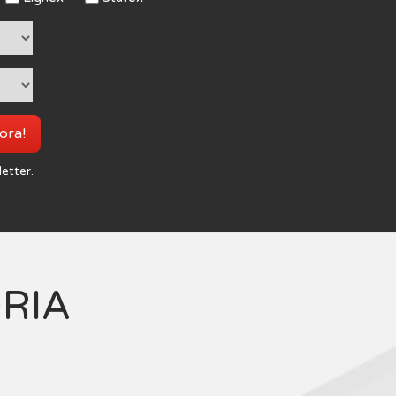
 ora!
letter.
ORIA