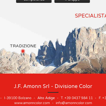
SPECIALIST
TRADIZIONE
J.F. Amonn Srl - Divisione Color
-
I-39100
Bolzano
-
Alto Adige
-
T.
+39 0437 984 11
-
F.
+3
www.amonncolor.com
-
info@amonncolor.com