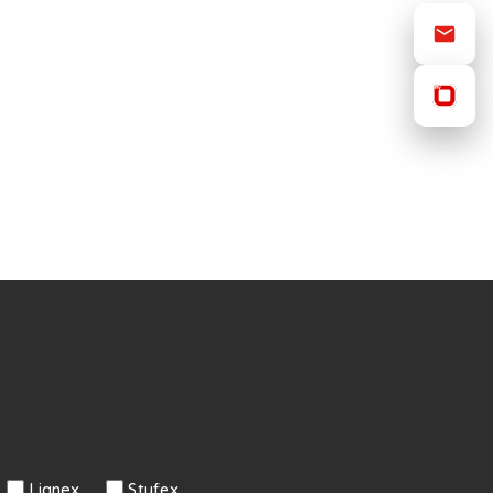
Lignex
Stufex