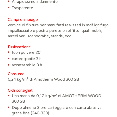
A rapidissimo indurimento
Trasparente
Campi d’impiego
vernice di finitura per manufatti realizzati in mdf ignifugo
impiallacciato e posti a parete o soffitto, quali mobili,
arredi vari, scenografie, stands, ecc.
Essiccazione
fuori polvere 20’
carteggiabile 3 h
accatastabile 3 h
Consumo
2
0,24 kg/m
di Amotherm Wood 300 SB
​Cicli consigliati
2
Una mano da 0,12 kg/m
di AMOTHERM WOOD
300 SB
Dopo almeno 3 ore carteggiare con carta abrasiva
grana fine (240-320)