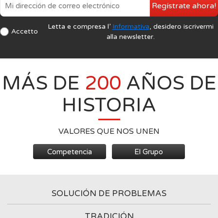
Regístrate ahora!
Letta e compresa l’
Informativa
, desidero iscrivermi
Accetto
alla newsletter.
MÁS DE
200
AÑOS DE
HISTORIA
VALORES QUE NOS UNEN
Competencia
El Grupo
SOLUCIÓN DE PROBLEMAS
TRADICIÓN