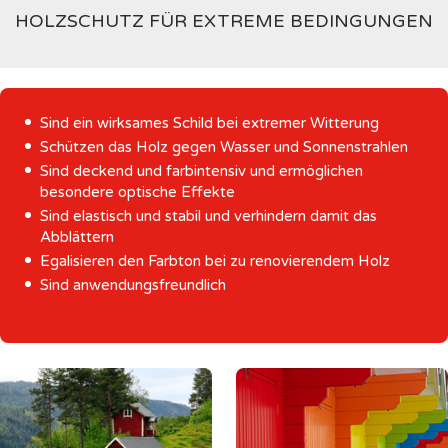
HOLZSCHUTZ FÜR EXTREME BEDINGUNGEN
Sind ein wirksames Schild bei extremer Witterung
Schützen das Holz gegen Wasser und Sonnenstrahlen
Sind deckend und farbintensiv und ermöglichen
besondere optische Effekte
Sind elastisch und stabil und verhindern damit das
Abblättern
Egalisieren den Farbton bei zu renovierendem Holz
Sind anwendungsfreundlich