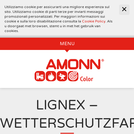
Utilizziamo cookie per assicurarti una migliore esperienza sul
sito. Utilizziamo cookie di parti terze per inviarti messaggi
promozionali personalizzati. Per maggiori informazioni sui
cookie e sulla loro disabilitazione consulta la
Cookie Policy
. Als
u doorgaat met browsen, stemt u in met het gebruik van
cookies.
MENU
LIGNEX –
WETTERSCHUTZFA