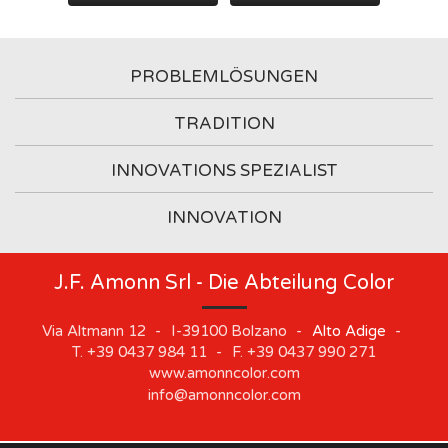
PROBLEMLÖSUNGEN
TRADITION
INNOVATIONS SPEZIALIST
INNOVATION
J.F. Amonn Srl - Die Abteilung Color
Via Altmann 12
-
I-39100
Bolzano
-
Alto Adige
-
T.
+39 0437 984 11
-
F.
+39 0437 990 271
www.amonncolor.com
info@amonncolor.com