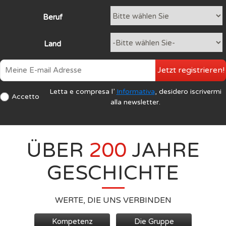
Beruf
Land
Jetzt registrieren!
Letta e compresa l’
Informativa
, desidero iscrivermi
Accetto
alla newsletter.
ÜBER
200
JAHRE
GESCHICHTE
WERTE, DIE UNS VERBINDEN
Kompetenz
Die Gruppe