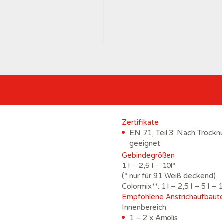
Zertifikate
EN 71, Teil 3: Nach Trockn
geeignet
Gebindegrößen
1 l – 2,5 l – 10l*
(* nur für 91 Weiß deckend)
Colormix**: 1 l – 2,5 l – 5 l – 1
Empfohlene Anstrichaufbaut
Innenbereich:
1 – 2 x Amolis