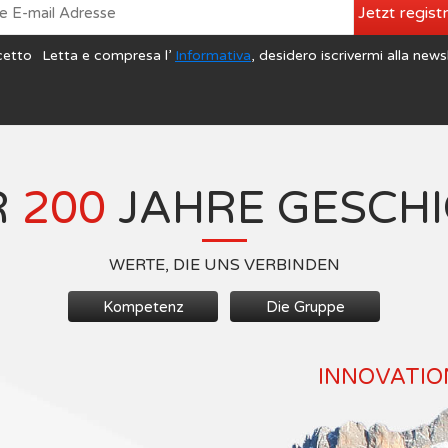
Jetzt regist
cetto
Letta e compresa l’
Informativa
, desidero iscrivermi alla news
R
200
JAHRE GESCH
WERTE, DIE UNS VERBINDEN
Kompetenz
Die Gruppe
INNOVATION