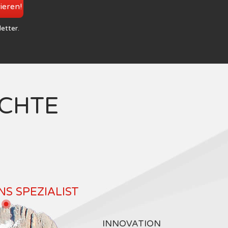
rieren!
letter.
ICHTE
S SPEZIALIST
INNOVATION