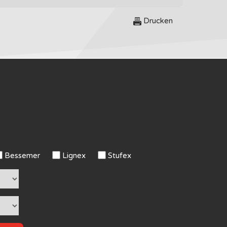
Drucken
Bessemer
Lignex
Stufex