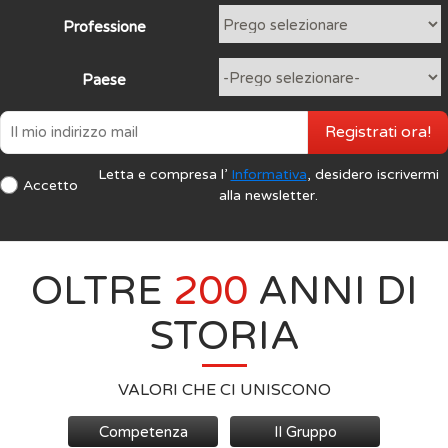
Professione
Paese
Registrati ora!
Letta e compresa l’
Informativa
, desidero iscrivermi
Accetto
alla newsletter.
OLTRE
200
ANNI DI
STORIA
VALORI CHE CI UNISCONO
Competenza
Il Gruppo