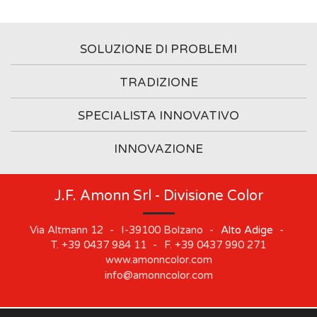
SOLUZIONE DI PROBLEMI
TRADIZIONE
SPECIALISTA INNOVATIVO
INNOVAZIONE
J.F. Amonn Srl - Divisione Color
Via Altmann 12
-
I-39100
Bolzano
-
Alto Adige
-
T.
+39 0437 984 11
-
F.
+39 0437 990 271
www.amonncolor.com
info@amonncolor.com